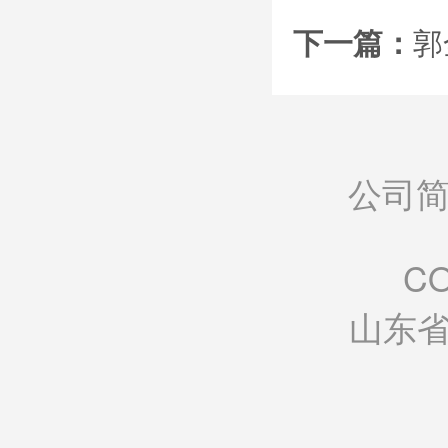
下一篇：
郭
公司
CO
山东