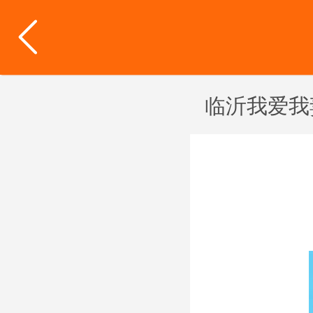
临沂我爱我