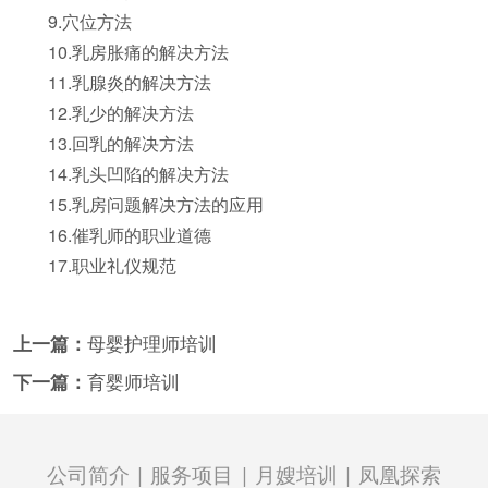
9.穴位方法
10.乳房胀痛的解决方法
11.乳腺炎的解决方法
12.乳少的解决方法
13.回乳的解决方法
14.乳头凹陷的解决方法
15.乳房问题解决方法的应用
16.催乳师的职业道德
17.职业礼仪规范
上一篇：
母婴护理师培训
下一篇：
育婴师培训
公司简介
|
服务项目
|
月嫂培训
|
凤凰探索