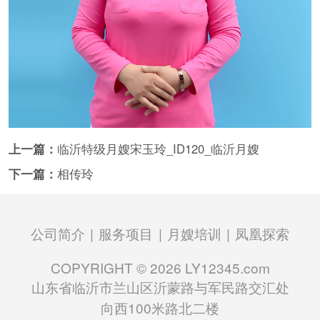
上一篇：
临沂特级月嫂宋玉玲_ID120_临沂月嫂
下一篇：
相传玲
公司简介
|
服务项目
|
月嫂培训
|
凤凰探索
COPYRIGHT ©
2026 LY12345.com
山东省临沂市兰山区沂蒙路与军民路交汇处
向西100米路北二楼