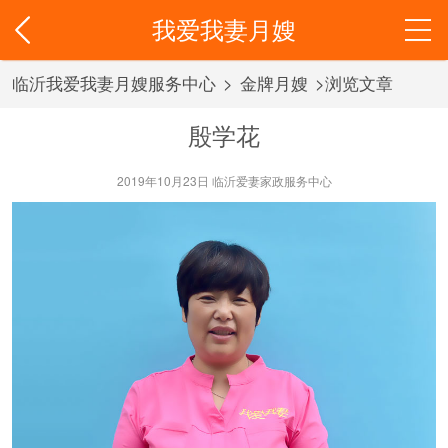
我爱我妻月嫂
临沂我爱我妻月嫂服务中心
>
金牌月嫂
>浏览文章
殷学花
2019年10月23日 临沂爱妻家政服务中心