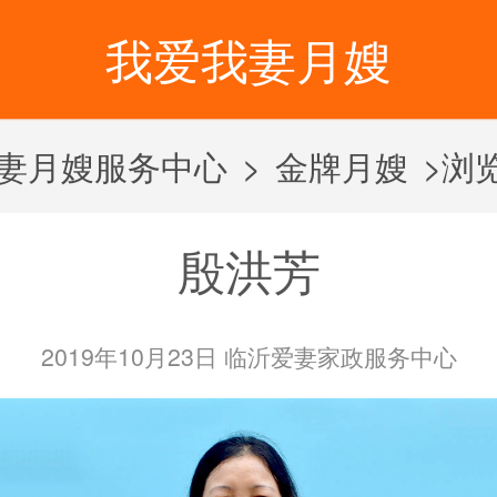
我爱我妻月嫂
妻月嫂服务中心
>
金牌月嫂
>浏
殷洪芳
2019年10月23日 临沂爱妻家政服务中心