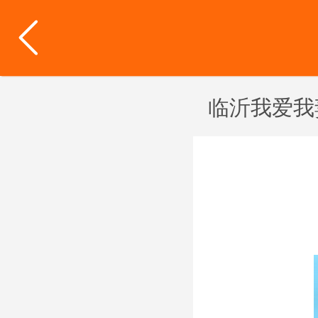
临沂我爱我