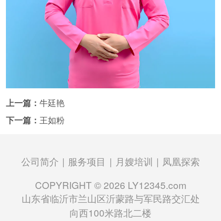
上一篇：
牛廷艳
下一篇：
王如粉
公司简介
|
服务项目
|
月嫂培训
|
凤凰探索
COPYRIGHT ©
2026 LY12345.com
山东省临沂市兰山区沂蒙路与军民路交汇处
向西100米路北二楼