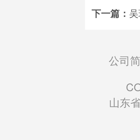
下一篇：
吴
公司
CO
山东