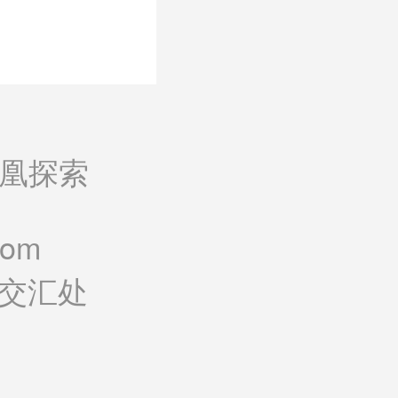
凰探索
com
交汇处