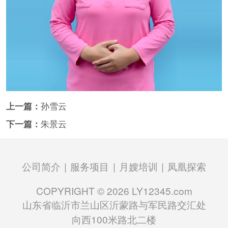
上一篇：
孙雪云
下一篇：
朱景云
公司简介
|
服务项目
|
月嫂培训
|
凤凰探索
COPYRIGHT ©
2026 LY12345.com
山东省临沂市兰山区沂蒙路与军民路交汇处
向西100米路北二楼